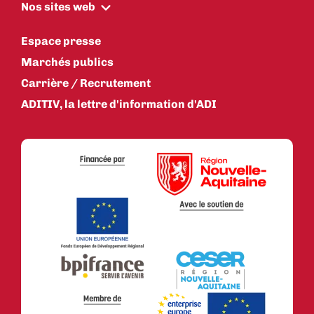
Nos sites web
Espace presse
Marchés publics
Carrière / Recrutement
ADITIV, la lettre d'information d'ADI