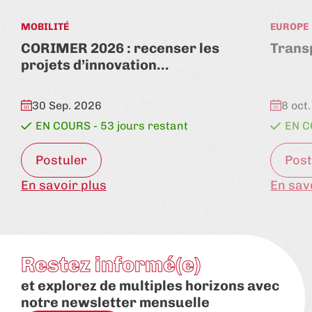
MOBILITÉ
EUROPE
CORIMER 2026 : recenser les
Trans
projets d’innovation…
état:
état:
30 Sep. 2026
8 oct
EN COURS - 53 jours restant
EN C
Postuler
Post
En savoir plus
En sav
Restez informé(e)
et explorez de multiples horizons avec
notre newsletter mensuelle