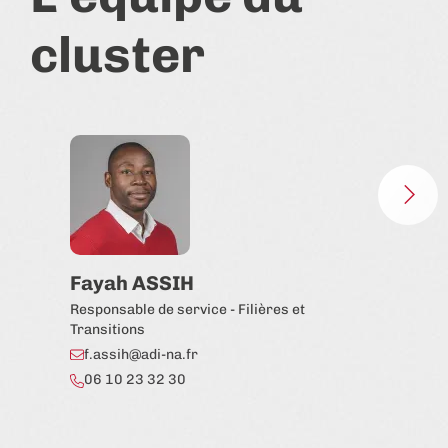
cluster
Fayah ASSIH
Lé
Responsable de service - Filières et
Réfé
Transitions
car
f.assih@adi-na.fr
l.
06 10 23 32 30
06