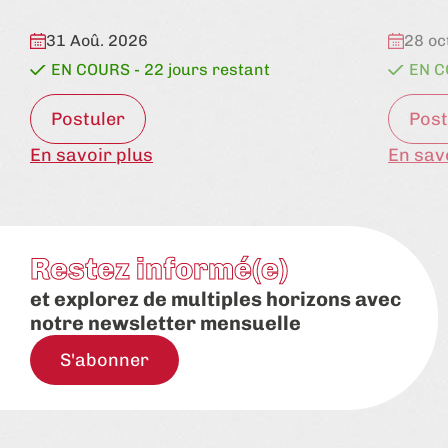
état:
état:
31 Aoû. 2026
28 oc
EN COURS - 22 jours restant
EN C
Postuler
Post
En savoir plus
En sav
Restez informé(e)
et explorez de multiples horizons avec
notre newsletter mensuelle
S'abonner