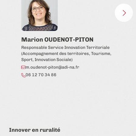
Marion OUDENOT-PITON
Lo
Responsable Service Innovation Territoriale
Chef
(Accompagnement des territoires, Tourisme,
Terr
Sport, Innovation Sociale)
l.
m.oudenot-piton@adi-na.fr
06
06 12 70 34 86
Innover en ruralité