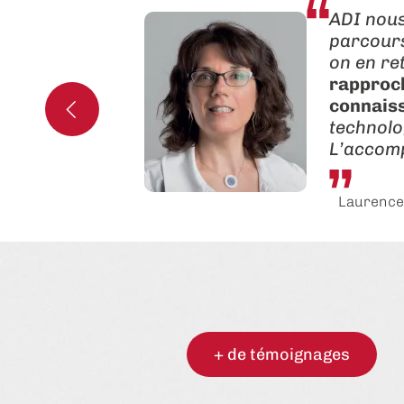
ADI nous
parcours
on en ret
rapproc
connaiss
technolo
L’accomp
Laurence
+ de témoignages