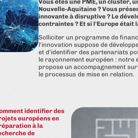
Vous êtes une PME, un cluster, u
Nouvelle-Aquitaine ? Vous présen
innovante à disruptive ? Le dével
contraintes ? Et si l'Europe était 
Solliciter un programme de finan
l'innovation suppose de développer
et d'identifier des partenariats po
le rayonnement européen : notre
propose un accompagnement sur me
le processus de mise en relation.
omment identifier des
rojets européens en
réparation à la
echerche de