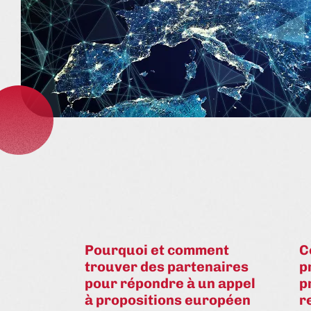
Pourquoi et comment
C
trouver des partenaires
p
pour répondre à un appel
p
à propositions européen
r