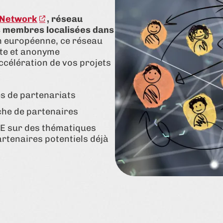
 Network
, réseau
s membres localisées dans
n européenne, ce réseau
ite et anonyme
ccélération de vos projets
res de partenariats
rche de partenaires
’UE sur des thématiques
rtenaires potentiels déjà