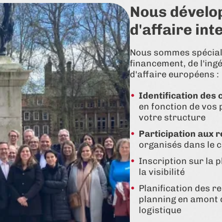
Nous dévelo
d'affaire int
Nous sommes spécial
financement, de l'ing
d'affaire européens :
Identification des 
en fonction de vos 
votre structure
Participation aux 
organisés dans le 
Inscription sur la 
la visibilité
Planification des r
planning en amont
logistique