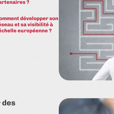
artenaires ?
omment développer son
éseau et sa visibilité à
’échelle européenne ?
r des