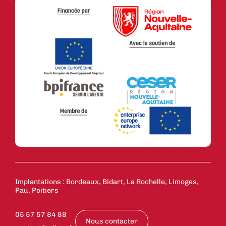
Implantations : Bordeaux, Bidart, La Rochelle, Limoges,
Pau, Poitiers
05 57 57 84 88
Nous contacter