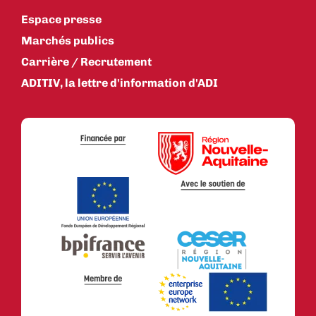
Espace presse
Marchés publics
Carrière / Recrutement
ADITIV, la lettre d'information d'ADI