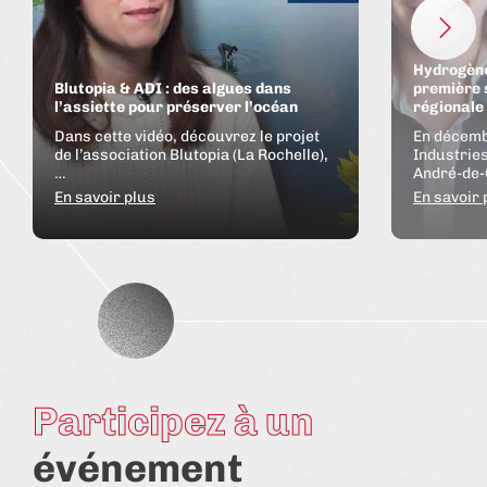
Hydrogène
Blutopia & ADI : des algues dans
première 
l’assiette pour préserver l’océan
régionale
Dans cette vidéo, découvrez le projet
En décemb
de l’association Blutopia (La Rochelle),
Industries
…
André-de-
En savoir plus
En savoir 
Théa Lanci
et Process
Malaury Morin, co-fondatrice de
Blutopia
Participez à un
événement