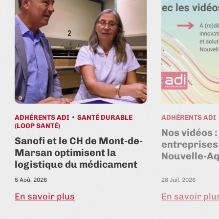
ADHÉRENTS ADI
SANTÉ DURABLE
ADHÉRENTS ADI
(LOOP SANTÉ)
Nos vidéos :
Sanofi et le CH de Mont-de-
entreprises
Marsan optimisent la
Nouvelle-Aq
logistique du médicament
5 Aoû. 2026
28 Juil. 2026
En savoir plus
En savoir plu