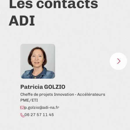
Les contacts
ADI
Patricia GOLZIO
Ch
Cheffe de projets Innovation - Accélérateurs
Chef
PME/ETI
c.
p.golzio@adi-na.fr
06
06 27 57 11 45