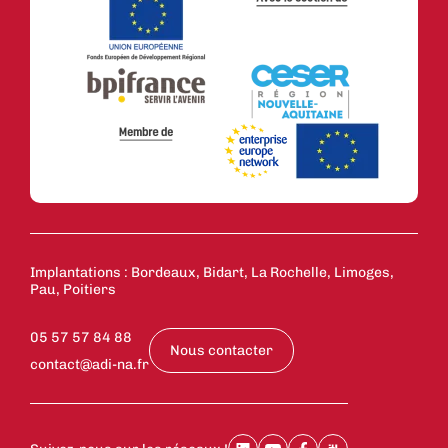
Implantations : Bordeaux, Bidart, La Rochelle, Limoges,
Pau, Poitiers
05 57 57 84 88
Nous contacter
contact@adi-na.fr