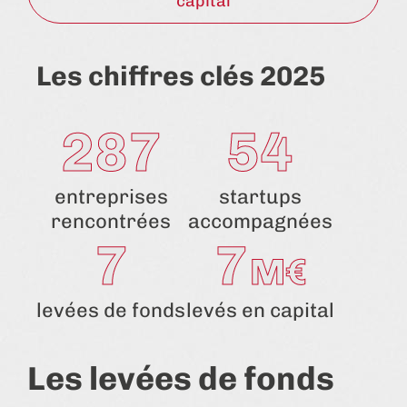
capital
Les chiffres clés 2025
287
54
entreprises
startups
rencontrées
accompagnées
7
7
M€
levées de fonds
levés en capital
Les levées de fonds