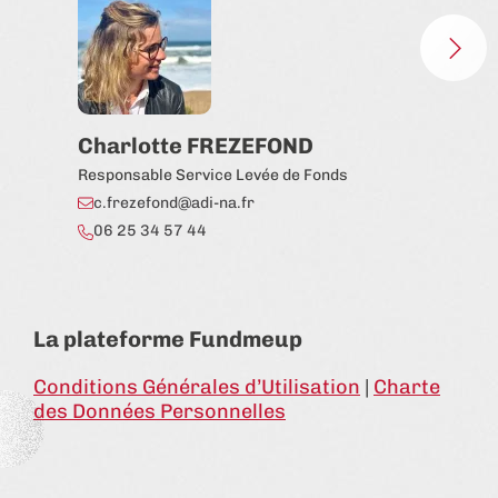
Charlotte FREZEFOND
Pi
Responsable Service Levée de Fonds
Chef
c.frezefond@adi-na.fr
p.
06 25 34 57 44
06
La plateforme Fundmeup
Conditions Générales d’Utilisation
|
Charte
des Données Personnelles