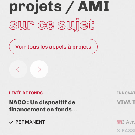
projets / AMI
sur ce sujet
Voir tous les appels à projets
LEVÉE DE FONDS
INNOVA
NACO : Un dispositif de
VIVA 
financement en fonds…
état:
état:
PERMANENT
3 Avr
PASS