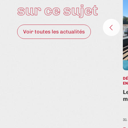
sur ce sujet
Voir toutes les actualités
ENVIRONNEMENT & DÉCARBONATION
ESS
DÉ
TION
+1
/ INNOVATION SOCIALE
EN
ension
Blutopia & ADI : des algues
L
dans l’assiette pour préserver
m
l’océan
1 Juil. 2026
31 