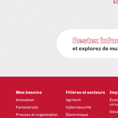
En savoir plus
En
Restez info
et explorez de mu
Mes besoins
Filières et secteurs
Imp
Innovation
Agritech
Écon
circ
Partenariats
Cybersécurité
Déca
Process et organisation
Électronique