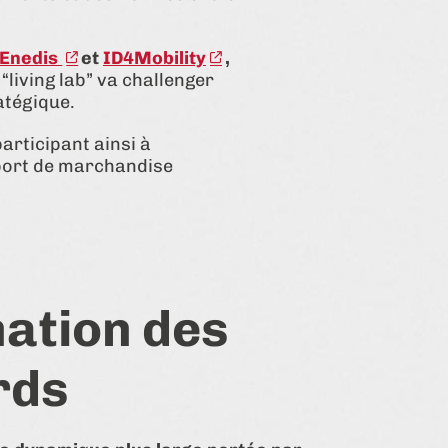
Enedis
et
ID4Mobility
,
“living lab” va challenger
ratégique.
articipant ainsi à
sport de marchandise
ation des
rds