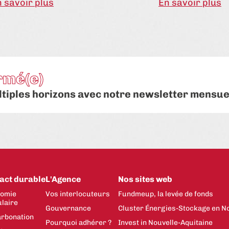
 savoir plus
En savoir plus
rmé(e)
ltiples horizons avec notre newsletter mensue
act durable
L'Agence
Nos sites web
omie
Vos interlocuteurs
Fundmeup, la levée de fonds
ulaire
Gouvernance
Cluster Énergies-Stockage en No
rbonation
Pourquoi adhérer ?
Invest in Nouvelle-Aquitaine