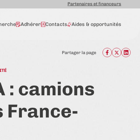
Partenaires et financeurs
herche
Adhérer
Contacts
Aides & opportunités
Partager la page
ITÉ
 : camions
s France-