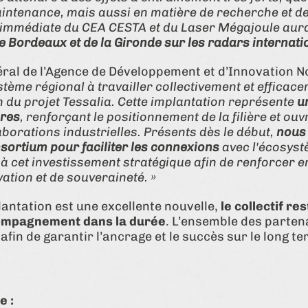
aintenance, mais aussi en matière de recherche et de
é immédiate du CEA CESTA et du Laser Mégajoule aura
de Bordeaux et de la Gironde sur les radars internat
éral de l’Agence de Développement et d’Innovation N
stème régional à travailler collectivement et efficac
on du projet Tessalia. Cette implantation représente
u
ires
, renforçant le positionnement de la filière et ou
aborations industrielles. Présents dès le début,
nous
nsortium pour faciliter les connexions
avec l'écosyst
à cet investissement stratégique afin de renforcer en
ation et de souveraineté. »
plantation est une excellente nouvelle,
le collectif re
compagnement dans la durée
. L’ensemble des parten
in de garantir l’ancrage et le succès sur le long te
e :