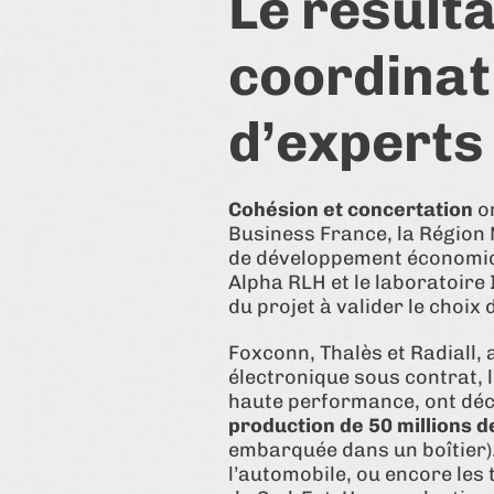
Le résulta
coordinat
d’experts
Cohésion et concertation
on
Business France, la Région
de développement économique
Alpha RLH et le laboratoire
du projet à valider le choi
Foxconn, Thalès et Radiall,
électronique sous contrat, l
haute performance, ont déci
production de 50 millions 
embarquée dans un boîtier).
l’automobile, ou encore le