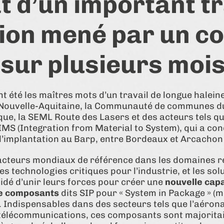
t d’un important tr
ion mené par un col
 sur plusieurs moi
t été les maîtres mots d’un travail de longue haleine 
 Nouvelle-Aquitaine, la Communauté de communes du 
, la SEML Route des Lasers et des acteurs tels que
 IMS (Integration from Material to System), qui a co
x d’implantation au Barp, entre Bordeaux et Arcachon
 acteurs mondiaux de référence dans les domaines re
es technologies critiques pour l’industrie, et les so
dé d’unir leurs forces pour créer une
nouvelle capa
de composants
dits SIP pour « System in Package » (
 Indispensables dans des secteurs tels que l’aérona
s télécommunications, ces composants sont majorita