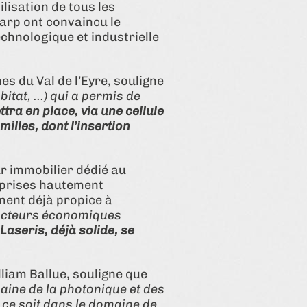
ilisation de tous les
Barp ont convaincu le
chnologique et industrielle
 du Val de l’Eyre, souligne
itat, ...) qui a permis de
ttra en place, via une cellule
milles, dont l’insertion
r immobilier dédié au
eprises hautement
ment déjà propice à
d’acteurs économiques
aseris, déjà solide, se
»
liam Ballue, souligne que
maine de la photonique et des
 ce soit dans le domaine de