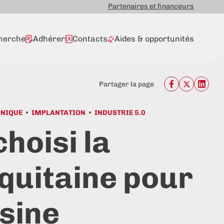
Partenaires et financeurs
herche
Adhérer
Contacts
Aides & opportunités
Partager la page
ONIQUE
IMPLANTATION
INDUSTRIE 5.0
choisi la
quitaine pour
usine