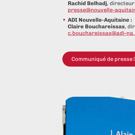
Rachid Belhadj
, directeu
presse@nouvelle-aquitai
ADI Nouvelle-Aquitaine :
Claire Bouchareissas
,
di
c.bouchareissas@adi-na.
Communiqué de presse