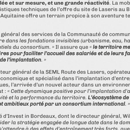
llée et sur mesure, et une grande réactivité
. La mob
istiques techniques de l’offre du site de Laseris au 
Aquitaine offre un terrain propice à son aventure te
 général des services de la Communauté de communes
Eyre dans les fondations invisibles (urbanisme, eau, hab
iels du consortium. »
Il assure que
«
le territoire me
s pour faciliter l’accueil des salariés et de leurs fa
 de l’implantation
. »
teur général de la SEML Route des Lasers, opérateu
conomique et spécialisé dans l’implantation d’entr
ques, l’arrivée d’un nouvel acteur dans un environne
ut :
« Cette dynamique positive pour l’implantation 
vité et la performance du territoire.
L’écosystème de L
et ambitieux porté par un consortium international
. 
’Invest in Bordeaux, dont le directeur général, Wil
alider la stratégie engagée de longue date dans le do
attendre à des effets d’entraînement très forts, que