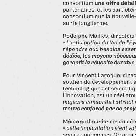
consortium
une offre détai
partenaires, et les caractér
consortium que la Nouvelle-
sur le long terme.
Rodolphe Mailles, directeur
« l’anticipation du Val de l’
répondre aux besoins essent
dédiée, les moyens nécessaire
garantit la réussite durable
Pour Vincent Laroque, direc
soutien du développement é
technologiques et scientifi
l’innovation, est un réel ato
majeurs consolide l’attracti
trouve renforcé par ce proj
Même enthousiasme du côté d
« cette implantation vient v
semi-conducteurs. On peut s’