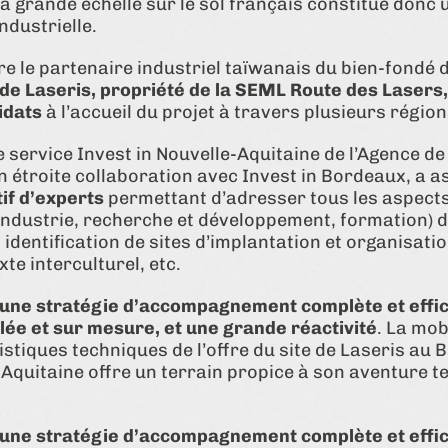
à grande échelle sur le sol français constitue donc 
industrielle.
cre le partenaire industriel taïwanais du bien-fondé 
e de Laseris, propriété de la SEML Route des Lasers, 
idats
à l’accueil du projet à travers plusieurs régio
le service Invest in Nouvelle-Aquitaine de l’Agence 
en étroite collaboration avec Invest in Bordeaux, a 
tif d’experts
permettant d’adresser tous les aspects 
industrie, recherche et développement, formation) dan
identification de sites d’implantation et organisation
te interculturel, etc.
 une stratégie d’accompagnement complète et effi
llée et sur mesure, et une grande réactivité
. La mob
istiques techniques de l’offre du site de Laseris au 
Aquitaine offre un terrain propice à son aventure te
 une stratégie d’accompagnement complète et effi