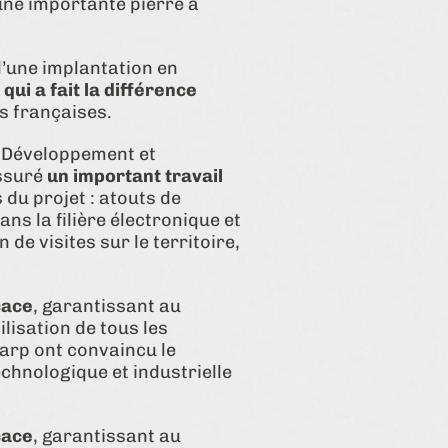
une importante pierre à
d’une implantation en
qui a fait la différence
ns françaises.
de Développement et
assuré
un important travail
du projet : atouts de
s la filière électronique et
 de visites sur le territoire,
cace
, garantissant au
ilisation de tous les
Barp ont convaincu le
chnologique et industrielle
cace
, garantissant au