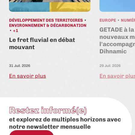
DÉVELOPPEMENT DES TERRITOIRES
EUROPE
NUMÉ
ENVIRONNEMENT & DÉCARBONATION
GETADE à la
+1
nouveaux m
Le fret fluvial en débat
l'accompag
mouvant
Dihnamic
31 Juil. 2026
29 Juil. 2026
En savoir plus
En savoir plu
Restez informé(e)
et explorez de multiples horizons avec
notre newsletter mensuelle