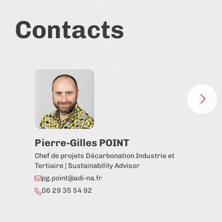
Contacts
Pierre-Gilles POINT
Ed
Chef de projets Décarbonation Industrie et
Chef
Tertiaire | Sustainability Advisor
e.
pg.point@adi-na.fr
06
06 29 35 54 92