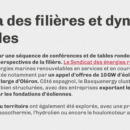
des filières et d
les
sur une séquence de conférences et de tables rond
erspectives de la filière.
Le Syndicat des énergies 
rgies marines renouvelables en services et en cou
rtée notamment par
un appel d’offres de 10 GW d’éo
 large d’Oléron.
Côté espagnol, le Basquenergy clus
à bien structurées, avec des entreprises
exportant le
 les fondations d’éoliennes
.
u territoire
ont également été explorés, avec une p
ssothermie, l’hydrolien ou encore le houlomoteur au