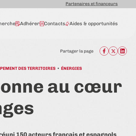
Partenaires et financeurs
herche
Adhérer
Contacts
Aides & opportunités
Partager la page
PEMENT DES TERRITOIRES
ÉNERGIES
yonne au cœur
nges
 réuni 150 acteurs français et espagnols