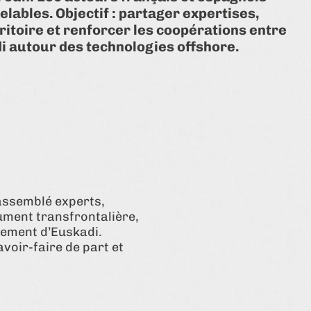
ables. Objectif : partager expertises,
rritoire et renforcer les coopérations entre
i autour des technologies offshore.
assemblé experts,
ument transfrontalière,
nement d’Euskadi.
voir-faire de part et