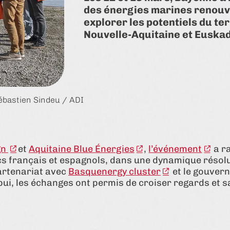
des énergies marines renouvel
explorer les potentiels du te
Nouvelle-Aquitaine et Euskad
bastien Sindeu / ADI
gn
et
Aquitaine Blue Énergies
,
l’événement
a r
ics français et espagnols, dans une dynamique résol
artenariat avec
Basquenergy cluster
et le gouver
pui, les échanges ont permis de croiser regards et sa