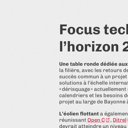
Focus tec
l’horizon
Une table ronde dédiée au
la filière, avec les retours d
succès commun à un projet 
solutions à l’échelle intern
« dérisquage » actuellement
calendriers et les besoins 
projet au large de Bayonne 
L’éolien flottant
a également
réunissant
Open C
,
Ditrel
devrait atteindre un niveau 