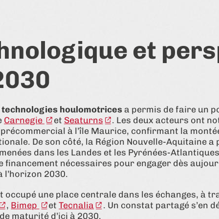
hnologique et pers
 2030
x technologies houlomotrices
a permis de faire un po
e
Carnegie
et
Seaturns
. Les deux acteurs ont 
précommercial à l’île Maurice, confirmant la monté
ationale. De son côté, la Région Nouvelle-Aquitaine a
 menées dans les Landes et les Pyrénées-Atlantiques,
de financement nécessaires pour engager dès aujour
à l’horizon 2030.
 occupé une place centrale dans les échanges, à tr
,
Bimep
et
Tecnalia
. Un constat partagé s’en d
de maturité d’ici à 2030.