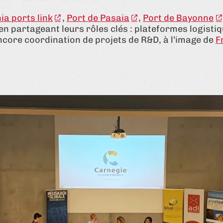
ia ports link
,
Port de Pasaia
,
Port de Bayonne
en partageant leurs rôles clés : plateformes logis
ncore coordination de projets de R&D, à l’image de
F