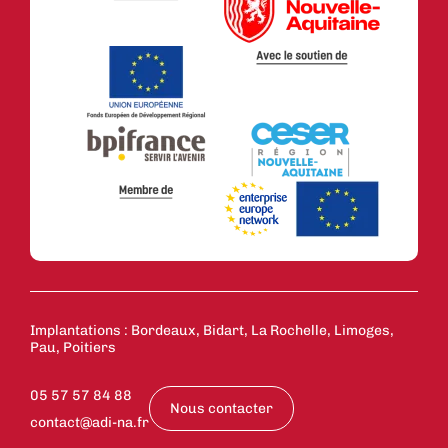
Implantations : Bordeaux, Bidart, La Rochelle, Limoges,
Pau, Poitiers
05 57 57 84 88
Nous contacter
contact@adi-na.fr