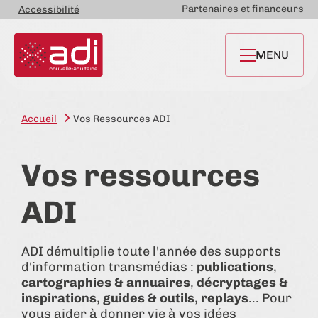
Partenaires et financeurs
Accessibilité
MENU
Accueil
Vos Ressources ADI
Vos ressources
ADI
ADI démultiplie toute l'année des supports
d'information transmédias :
publications
,
cartographies & annuaires
,
décryptages &
inspirations
,
guides & outils
,
replays
... Pour
vous aider à donner vie à vos idées