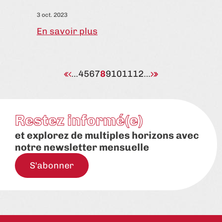
3 oct. 2023
En savoir plus
…
4
5
6
7
8
9
10
11
12
…
Restez informé(e)
et explorez de multiples horizons avec
notre newsletter mensuelle
S'abonner