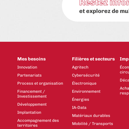
Restez info
et explorez de mu
Mes besoins
Filières et secteurs
Imp
Innovation
Agritech
Écon
circ
Partenariats
Cybersécurité
Déca
Process et organisation
Électronique
Acha
Financement /
Environnement
resp
Investissement
Énergies
Développement
IA-Data
Implantation
Matériaux durables
Accompagnement des
Mobilité / Transports
territoires