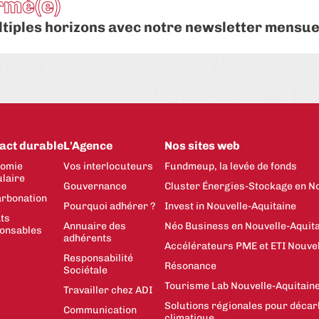
rmé(e)
ltiples horizons avec notre newsletter mensue
act durable
L'Agence
Nos sites web
omie
Vos interlocuteurs
Fundmeup, la levée de fonds
ulaire
Gouvernance
Cluster Énergies-Stockage en No
rbonation
Pourquoi adhérer ?
Invest in Nouvelle-Aquitaine
ts
Annuaire des
Néo Business en Nouvelle-Aquit
onsables
adhérents
Accélérateurs PME et ETI Nouvel
Responsabilité
Résonance
Sociétale
Tourisme Lab Nouvelle-Aquitain
Travailler chez ADI
Solutions régionales pour décar
Communication
climatique