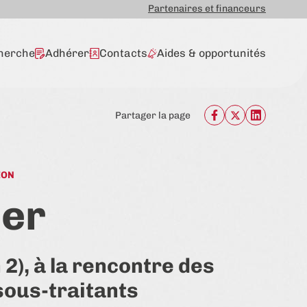
Partenaires et financeurs
herche
Adhérer
Contacts
Aides & opportunités
Partager la page
ION
mer
 2), à la rencontre des
sous-traitants