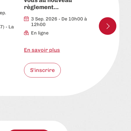
vous au nouveau
règlement…
Du 8 Sep
ep.
2026
3 Sep. 2026 - De 10h00 à
Hors Nou
12h00
17)
- La
Barcelo
En ligne
En savoir plus
En savoir 
S'inscrire
S'inscri