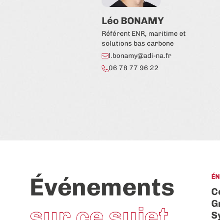
Léo BONAMY
Référent ENR, maritime et
solutions bas carbone
l.bonamy@adi-na.fr
06 78 77 96 22
Événements
ÉN
C
G
sur ce sujet
S