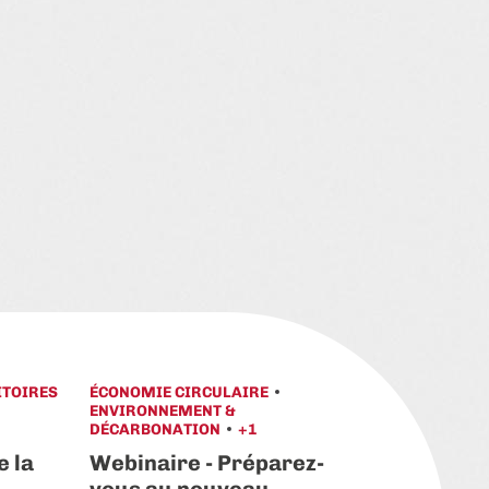
ITOIRES
ÉCONOMIE CIRCULAIRE
ÉNERGIES
ENVIRONNEMENT &
Battery 
DÉCARBONATION
+1
Storage 
e la
Webinaire - Préparez-