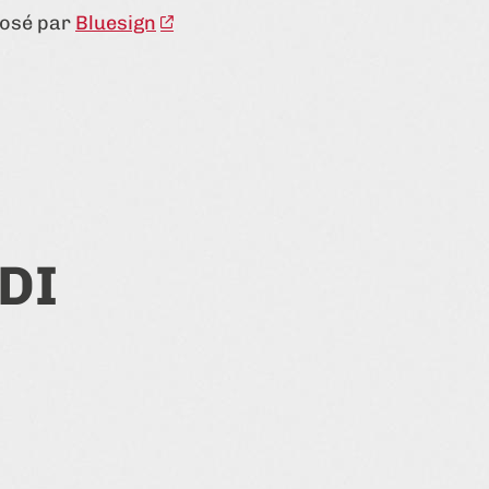
posé par
Bluesign
DI