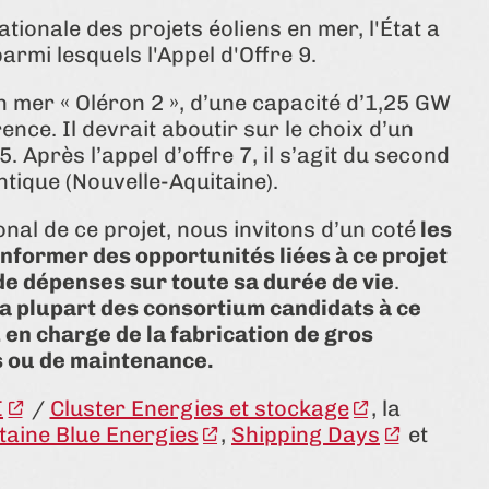
ationale des projets éoliens en mer, l'État a
armi lesquels l'Appel d'Offre 9.
en mer « Oléron 2 », d’une capacité d’1,25 GW
ce. Il devrait aboutir sur le choix d’un
. Après l’appel d’offre 7, il s’agit du second
ntique (Nouvelle-Aquitaine).
nal de ce projet, nous invitons d’un coté
les
informer des opportunités liées à ce projet
de dépenses sur toute sa durée de vie
.
a plupart des consortium candidats à ce
 en charge de la fabrication de gros
ns ou de maintenance.
I
/
Cluster Energies et stockage
, la
taine Blue Energies
,
Shipping Days
et