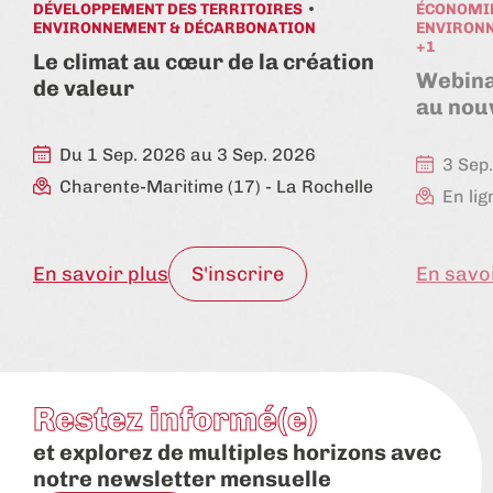
DÉVELOPPEMENT DES TERRITOIRES
ÉCONOMIE
ENVIRONNEMENT & DÉCARBONATION
ENVIRON
+1
Le climat au cœur de la création
Webina
de valeur
au nou
Du 1 Sep. 2026 au 3 Sep. 2026
3 Sep
Charente-Maritime (17)
- La Rochelle
En lig
En savoir plus
S'inscrire
En savo
Restez informé(e)
et explorez de multiples horizons avec
notre newsletter mensuelle