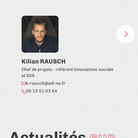
Kilian RAUSCH
Sé
Chef de projets - référent Innovations sociale
Chef
et ESS
et d
k.rausch@adi-na.fr
s.
06 15 51 03 54
06
Actualités
sur