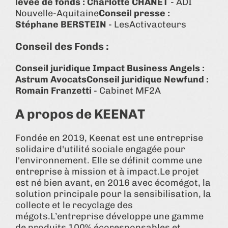
levée de fonds : Charlotte CHANET
- ADI
Nouvelle-Aquitaine
Conseil presse :
Stéphane BERSTEIN
- LesActivacteurs
Conseil des Fonds :
Conseil juridique Impact Business Angels :
Astrum Avocats
Conseil juridique Newfund :
Romain Franzetti
- Cabinet MF2A
A propos de KEENAT
Fondée en 2019, Keenat est une entreprise
solidaire d'utilité sociale engagée pour
l'environnement. Elle se définit comme une
entreprise à mission et à impact.Le projet
est né bien avant, en 2016 avec écomégot, la
solution principale pour la sensibilisation, la
collecte et le recyclage des
mégots.L’entreprise développe une gamme
de produits 100% écoresponsables et