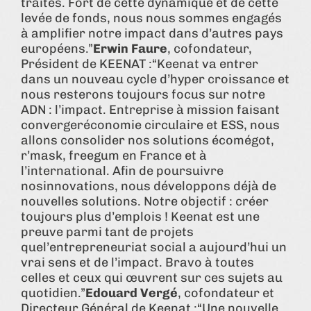
traités. Fort de cette dynamique et de cette
levée de fonds, nous nous sommes engagés
à amplifier notre impact dans d’autres pays
européens.”
Erwin Faure
, cofondateur,
Président de KEENAT :“Keenat va entrer
dans un nouveau cycle d’hyper croissance et
nous resterons toujours focus sur notre
ADN : l’impact. Entreprise à mission faisant
convergeréconomie circulaire et ESS, nous
allons consolider nos solutions écomégot,
r’mask, freegum en France et à
l’international. Afin de poursuivre
nosinnovations, nous développons déjà de
nouvelles solutions. Notre objectif : créer
toujours plus d’emplois ! Keenat est une
preuve parmi tant de projets
quel’entrepreneuriat social a aujourd’hui un
vrai sens et de l’impact. Bravo à toutes
celles et ceux qui œuvrent sur ces sujets au
quotidien.”
Edouard Vergé
, cofondateur et
Directeur Général de Keenat :“Une nouvelle