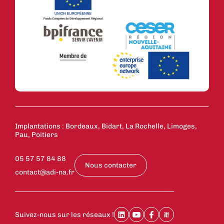
Implantations : Bordeaux, Bidart, La Rochelle, Limoges,
Pau, Poitiers
05 57 57 84 88
Nous contacter
contact@adi-na.fr
Suivez-nous sur les réseaux !