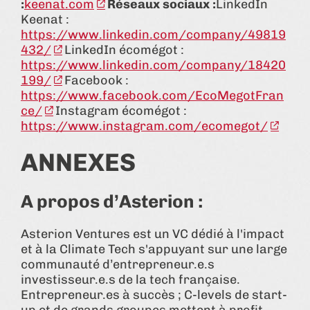
:
keenat.com
Réseaux sociaux :
LinkedIn
Keenat :
https://www.linkedin.com/company/49819
432/
LinkedIn écomégot :
https://www.linkedin.com/company/18420
199/
Facebook :
https://www.facebook.com/EcoMegotFran
ce/
Instagram écomégot :
https://www.instagram.com/ecomegot/
ANNEXES
A propos d’Asterion :
Asterion Ventures est un VC dédié à l'impact
et à la Climate Tech s'appuyant sur une large
communauté d’entrepreneur.e.s
investisseur.e.s de la tech française.
Entrepreneur.es à succès ; C-levels de start-
up et de grands groupes mettent à profit