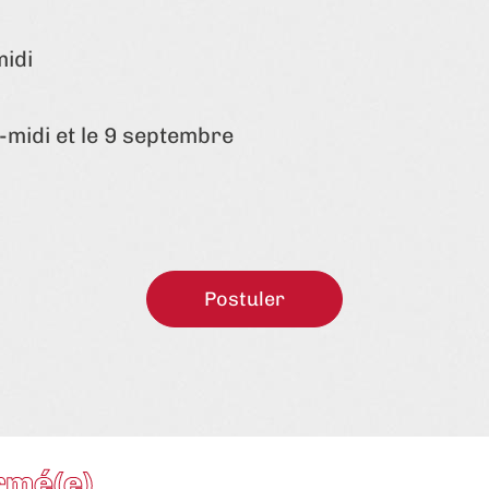
midi
midi et le 9 septembre
Postuler
rmé(e)