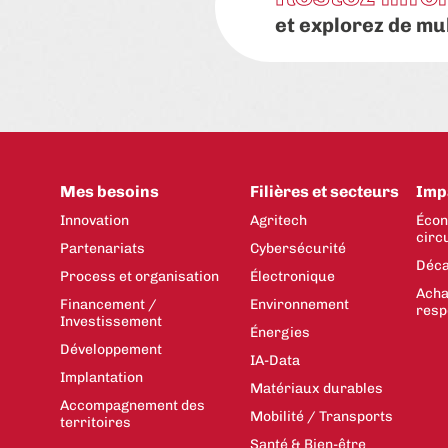
et explorez de mu
Mes besoins
Filières et secteurs
Imp
Innovation
Agritech
Écon
circ
Partenariats
Cybersécurité
Déca
Process et organisation
Électronique
Acha
Financement /
Environnement
resp
Investissement
Énergies
Développement
IA-Data
Implantation
Matériaux durables
Accompagnement des
Mobilité / Transports
territoires
Santé & Bien-être