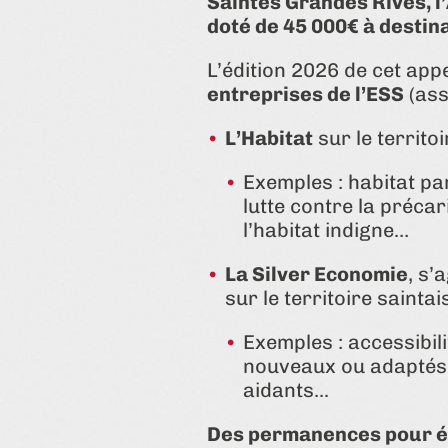
Saintes Grandes Rives, l
doté de 45 000€ à destina
L’édition 2026 de cet app
entreprises de l’ESS
(ass
L’Habitat
sur le territoi
Exemples : habitat par
lutte contre la préca
l’habitat indigne…
La Silver Economie
, s’
sur le territoire saintai
Exemples : accessibil
nouveaux ou adaptés a
aidants...
Des permanences pour ét