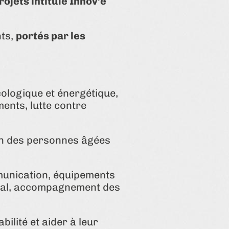
ojets intitulé Innov’é
nts,
portés par les
écologique et énergétique,
ents, lutte contre
tion des personnes âgées
mmunication, équipements
ocial, accompagnement des
abilité et aider à leur