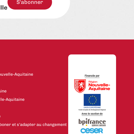
S'abonner
lle
uvelle-Aquitaine
aine
le-Aquitaine
e
boner et s'adapter au changement