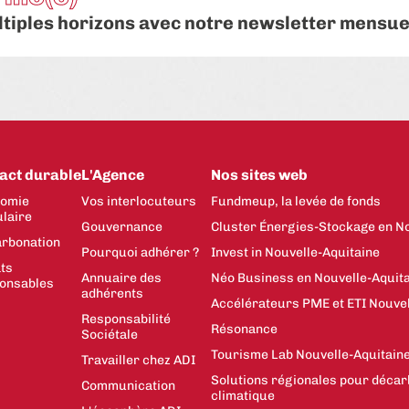
ltiples horizons avec notre newsletter mensue
act durable
L'Agence
Nos sites web
omie
Vos interlocuteurs
Fundmeup, la levée de fonds
ulaire
Gouvernance
Cluster Énergies-Stockage en No
rbonation
Pourquoi adhérer ?
Invest in Nouvelle-Aquitaine
ts
Annuaire des
Néo Business en Nouvelle-Aquit
onsables
adhérents
Accélérateurs PME et ETI Nouvel
Responsabilité
Résonance
Sociétale
Tourisme Lab Nouvelle-Aquitain
Travailler chez ADI
Solutions régionales pour décar
Communication
climatique