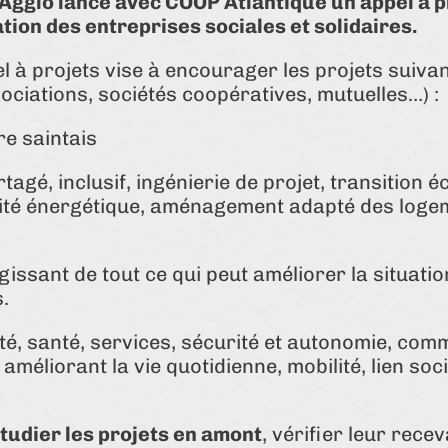
’Agglo lance avec COOP Atlantique un appel à pr
tion des entreprises sociales et solidaires.
el à projets vise à encourager les projets suiva
ociations, sociétés coopératives, mutuelles…) :
re saintais
tagé, inclusif, ingénierie de projet, transition 
rité énergétique, aménagement adapté des logem
agissant de tout ce qui peut améliorer la situa
s.
ité, santé, services, sécurité et autonomie, co
méliorant la vie quotidienne, mobilité, lien s
udier les projets en amont
, vérifier leur recev