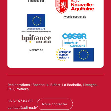
Implantations : Bordeaux, Bidart, La Rochelle, Limoges,
Pau, Poitiers
05 57 57 84 88
Nous contacter
contact@adi-na.fr