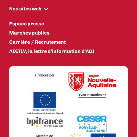
Nos sites web
Espace presse
Marchés publics
Carrière / Recrutement
ADITIV, la lettre d'information d'ADI