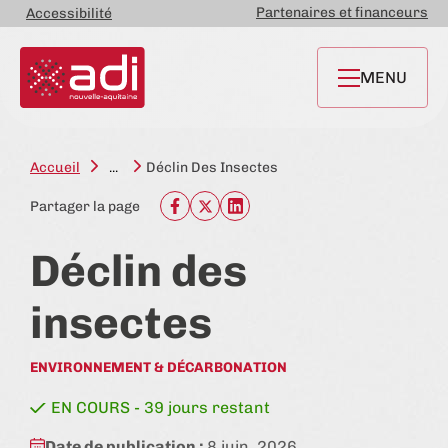
Partenaires et financeurs
Accessibilité
MENU
Accueil
...
Déclin Des Insectes
Partager la page
Déclin des
insectes
ENVIRONNEMENT & DÉCARBONATION
état:
EN COURS - 39 jours restant
Date de publication :
8 juin. 2026