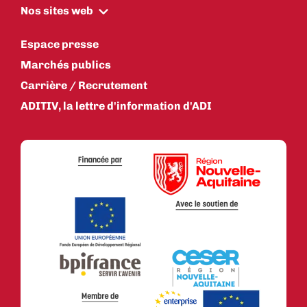
Nos sites web
Espace presse
Marchés publics
Carrière / Recrutement
ADITIV, la lettre d'information d'ADI