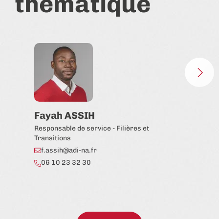
thématique
Fayah ASSIH
Lé
Responsable de service - Filières et
Réfé
Transitions
car
f.assih@adi-na.fr
l.
06 10 23 32 30
06