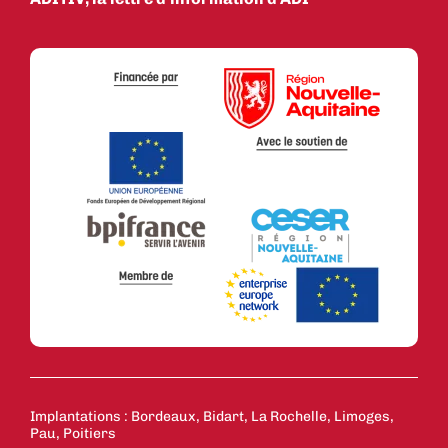
Implantations : Bordeaux, Bidart, La Rochelle, Limoges,
Pau, Poitiers