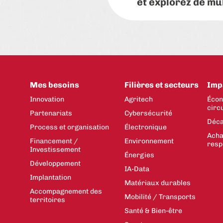
et explorez de mu
Mes besoins
Filières et secteurs
Imp
Innovation
Agritech
Écon
circ
Partenariats
Cybersécurité
Déca
Process et organisation
Électronique
Acha
Financement /
Environnement
resp
Investissement
Énergies
Développement
IA-Data
Implantation
Matériaux durables
Accompagnement des
Mobilité / Transports
territoires
Santé & Bien-être