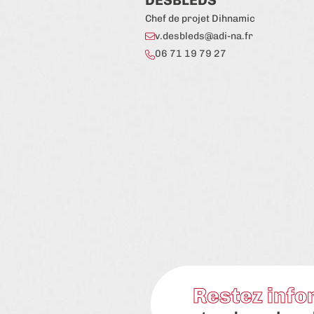
DESBLEDS
Chef de projet Dihnamic
v.desbleds@adi-na.fr
06 71 19 79 27
Restez info