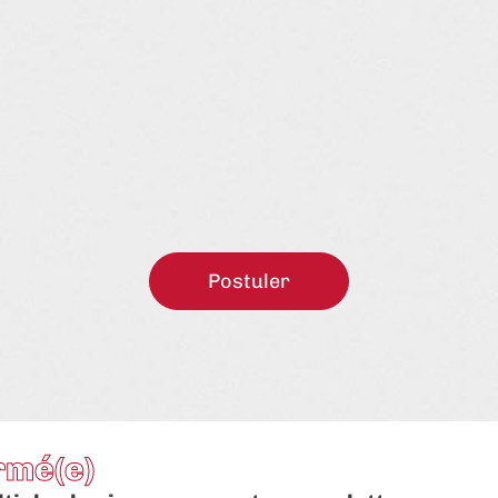
Postuler
rmé(e)