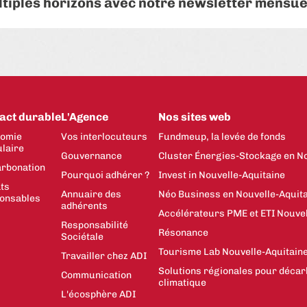
ltiples horizons avec notre newsletter mensue
act durable
L'Agence
Nos sites web
omie
Vos interlocuteurs
Fundmeup, la levée de fonds
ulaire
Gouvernance
Cluster Énergies-Stockage en No
rbonation
Pourquoi adhérer ?
Invest in Nouvelle-Aquitaine
ts
Annuaire des
Néo Business en Nouvelle-Aquit
onsables
adhérents
Accélérateurs PME et ETI Nouvel
Responsabilité
Résonance
Sociétale
Tourisme Lab Nouvelle-Aquitain
Travailler chez ADI
Solutions régionales pour décar
Communication
climatique
L'écosphère ADI