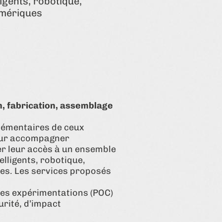
igents, robotique,
umériques
n, fabrication, assemblage
lémentaires de ceux
pour accompagner
ser leur accès à un ensemble
elligents, robotique,
es. Les services proposés
des expérimentations (POC)
urité, d’impact