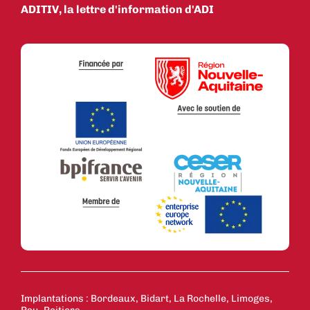
ADITIV, la lettre d'information d'ADI
Implantations : Bordeaux, Bidart, La Rochelle, Limoges,