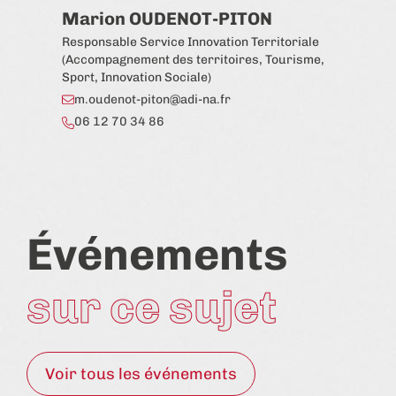
Marion OUDENOT-PITON
Ca
Responsable Service Innovation Territoriale
Chef
(Accompagnement des territoires, Tourisme,
c.
Sport, Innovation Sociale)
06
m.oudenot-piton@adi-na.fr
06 12 70 34 86
Événements
sur ce sujet
Voir tous les événements