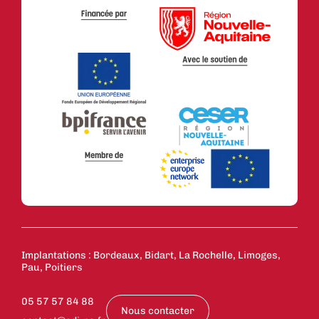
Implantations : Bordeaux, Bidart, La Rochelle, Limoges,
Pau, Poitiers
05 57 57 84 88
Nous contacter