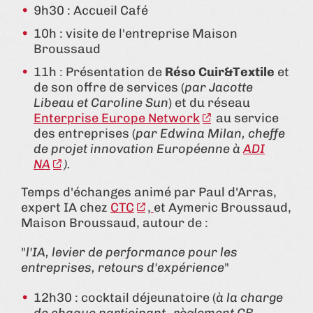
9h30 : Accueil Café
10h : visite de l'entreprise Maison
Broussaud
11h : Présentation de
Réso Cuir&Textile
et
de son offre de services (
par Jacotte
Libeau et Caroline Sun
) et du réseau
Enterprise Europe Network
au service
des entreprises (
par Edwina Milan, cheffe
de projet innovation Européenne à
ADI
NA
).
Temps d'échanges animé par Paul d'Arras,
expert IA chez
CTC
,
et Aymeric Broussaud,
Maison Broussaud, autour de :
"
l'IA, levier de performance pour les
entreprises, retours d'expérience
"
12h30 : cocktail déjeunatoire (
à la charge
de chaque participant -règlement CB,