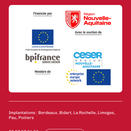
Implantations : Bordeaux, Bidart, La Rochelle, Limoges,
Pau, Poitiers