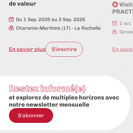
de valeur
Visi
PRACTI
Du 1 Sep. 2026 au 3 Sep. 2026
1 oct
Charente-Maritime (17)
- La Rochelle
Giron
En savoir plus
S'inscrire
En savo
Restez informé(e)
et explorez de multiples horizons avec
notre newsletter mensuelle
S'abonner