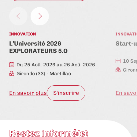
INNOVATION
INNOVAT
L’Université 2026
Start-
EXPLORATEURS 5.O
10 Se
Du 25 Aoû. 2026 au 26 Aoû. 2026
Giron
Gironde (33)
- Martillac
En savoir plus
S'inscrire
En savo
Restez informé(e)