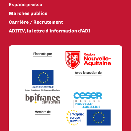
Espace presse
Marchés publics
Carrière / Recrutement
ADITIV, la lettre d'information d'ADI