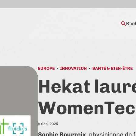
Rec
EUROPE
INNOVATION
SANTÉ & BIEN-ÊTRE
Hekat laur
WomenTec
9 Sep. 2025
Sophie Bourzeix
, physicienne de 