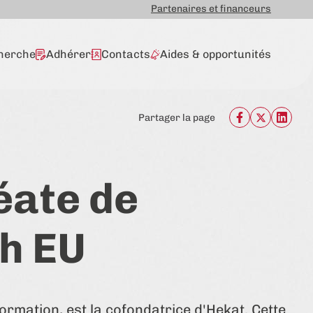
Partenaires et financeurs
herche
Adhérer
Contacts
Aides & opportunités
Partager la page
éate de
h EU
formation, est la cofondatrice d'Hekat. Cette