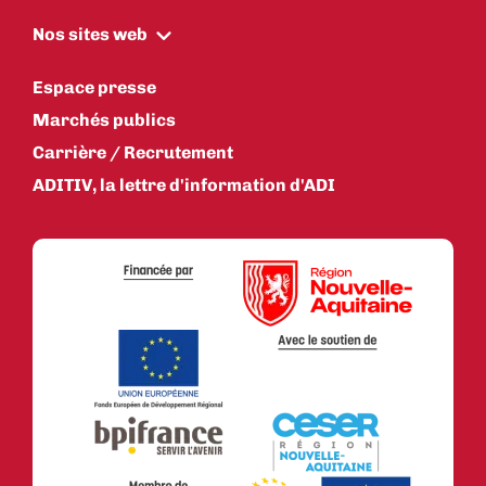
Nos sites web
Espace presse
Marchés publics
Carrière / Recrutement
ADITIV, la lettre d'information d'ADI