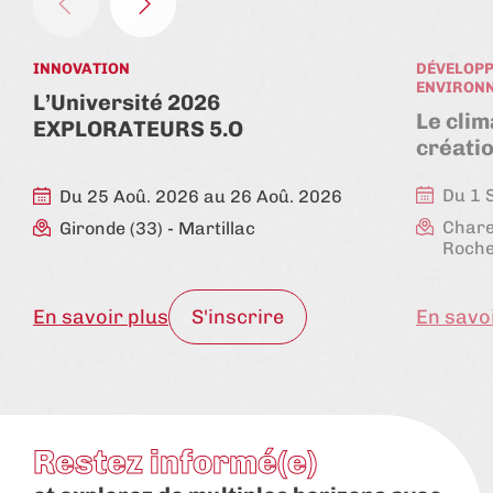
INNOVATION
DÉVELOPP
ENVIRON
L’Université 2026
Le clim
EXPLORATEURS 5.O
créatio
Du 1 
Du 25 Aoû. 2026 au 26 Aoû. 2026
Chare
Gironde (33)
- Martillac
Roche
En savoir plus
S'inscrire
En savo
Restez informé(e)