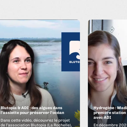
Blutopia & ADI : des algues dans
Hydrogène : Madi
l’assiette pour préserver l’océan
première station
avec ADI
Dans cette vidéo, découvrez le projet
de l’association Blutopia (La Rochelle),
En décembre 2025