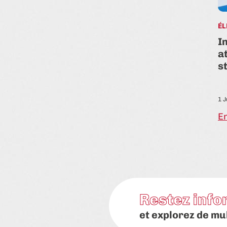
ENVIRONNEMENT & DÉCARBONATION
ÉL
TOURISME
rises
I
Sécheresse, canicule,
e-
a
changement climatique : le
s
tourisme régional face au
défi…
22 Juil. 2026
1 J
En savoir plus
En
Restez info
et explorez de mu