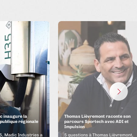
c inaugure la
Thomas Lièvremont raconte son
 publique régionale
parcours Sportech avec ADI et
Impulsion
, Madic Industries a
5 questions à Thomas Lièvremont,