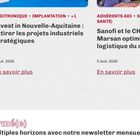
ECTRONIQUE
IMPLANTATION
+1
ADHÉRENTS ADI
S
SANTÉ)
nvest in Nouvelle-Aquitaine :
Sanofi et le C
ttirer les projets industriels
Marsan optimi
tratégiques
logistique du
uil. 2026
5 Aoû. 2026
 savoir plus
En savoir plus
rmé(e)
ltiples horizons avec notre newsletter mensue